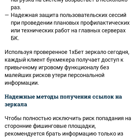
раз.
Надежная защита пользовательских сессий
при проведении плановых профилактических
или технических работ на главных серверах
БК.
Используя проверенное 1хБет зеркало сегодня,
каждый клиент букмекера получает доступ к
привычному игровому функционалу без
малейших рисков утери персональной
информации.
Надежные методы получения ссылок на
зеркала
Чтобы полностью исключить риск попадания на
сторонние фишинговые площадки,
рекомендуется брать информацию только из