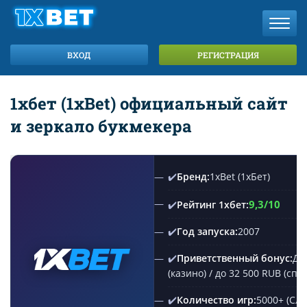
ВХОД
РЕГИСТРАЦИЯ
1хбет (1xBet) официальный сайт
и зеркало букмекера
✔️
Бренд:
1xBet (1хБет)
9,3/10
✔️
Рейтинг 1хбет:
✔️
Год запуска:
2007
✔️
Приветственный бонус:
До
(казино) / до 32 500 RUB (спо
✔️
Количество игр:
5000+ (Сло