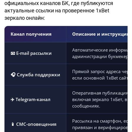
официальных каналов БК, где публикуются
актуальные ссылки на проверенное 1xBet
зеркало онлайн:
Канал получения
Описание и инструкции
Автоматические информац
📧 E-mail рассылки
администрации букмекерс
Прямой запрос адреса чере
🎧 Служба поддержки
если основной 1xBet сайт 
Оперативная публикация с
✈️ Telegram-канал
включая зеркало 1хБет, в 
сообщениях.
Рассылка на смартфон, есл
📱 СМС-оповещения
привязан и верифицирова