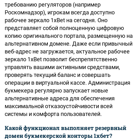
требованию регуляторов (например
Роскомнадзор), игрокам всегда доступно
рабочее зеркало 1xBet на сегодня. Оно
представляет собой полноценную цифровую
копию оригинального портала, размещенную на
альтернативном домене. Даже если привычный
веб-адрес не загружается, актуальное рабочее
зеркало 1xBet позволит беспрепятственно
управлять вашими активными средствами,
проверять текущий баланс и совершать
операции в виртуальной кассе. Администрация
букмекера регулярно запускает новые
альтернативные адреса для обеспечения
максимальной отказоустойчивости всей
системы и комфорта пользователей.
Какой функционал выполняет резервный
домен букмекерской конторы 1хбет?