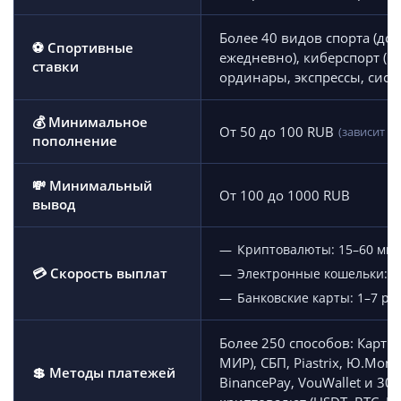
Более 40 видов спорта (до
⚽ Спортивные
ежедневно), киберспорт (CS
ставки
ординары, экспрессы, сис
💰 Минимальное
От 50 до 100 RUB
(зависит о
пополнение
💸 Минимальный
От 100 до 1000 RUB
вывод
Криптовалюты: 15–60 мин
💳 Скорость выплат
Электронные кошельки: 15
Банковские карты: 1–7 ра
Более 250 способов: Карты (
МИР), СБП, Piastrix, Ю.Mon
💲 Методы платежей
BinancePay, VouWallet и 30