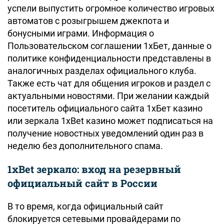
успели выпустить огромное количество игровых
автоматов с розыгрышем джекпота и
бонусными играми. Информация о
Пользовательском соглашении 1хБет, данные о
политике конфиденциальности представлены в
аналогичных разделах официального клуба.
Также есть чат для общения игроков и раздел с
актуальными новостями. При желании каждый
посетитель официального сайта 1хБет казино
или зеркала 1xBet казино может подписаться на
получение новостных уведомлений один раз в
неделю без дополнительного спама.
1xBet зеркало: вход на резервный
официальный сайт в России
В то время, когда официальный сайт
блокируется сетевыми провайдерами по