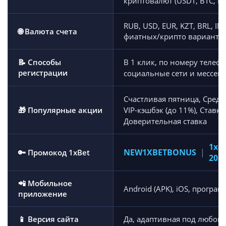
криптовалют (USDT, BTC, LT
RUB, USD, EUR, KZT, BRL, IN
🌐 Валюта счета
фиатных/крипто варианто
📝 Способы
В 1 клик, по номеру телефон
регистрации
социальные сети и мессе
Счастливая пятница, Среда
🎁 Популярные акции
VIP-кэшбэк (до 11%), Ставка
Доверительная ставка
1x-B
NEW1XBETBONUS
|
🔑 Промокод 1xBet
202
📲 Мобильное
Android (APK), iOS, програ
приложение
📱 Версия сайта
Да, адаптивная под любой